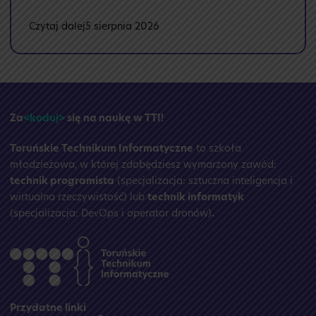
:
Czytaj dalej
5 sierpnia 2026
🏝️
Przerwa
wakacyjna
☀️
Za
<koduj>
się na naukę w TTI!
Toruńskie Technikum Informatyczne
to szkoła
młodzieżowa, w której zdobędziesz wymarzony zawód:
technik programista
(specjalizacja: sztuczna inteligencja i
wirtualna rzeczywistość) lub
technik informatyk
(specjalizacja: DevOps i operator dronów)
.
Przydatne linki