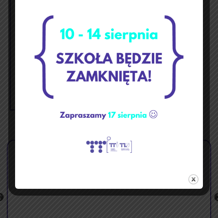
p
w
ś
c
p
s
n
1
2
3
4
5
6
7
8
9
10
11
12
13
14
15
16
17
18
19
20
21
22
23
24
25
26
27
28
29
30
31
« kwi
cze »
🏝️ Przerwa wakacyjna ☀️