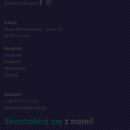
Dziennik lekcyjny
Adres
Marii Skłodowskiej - Curie 67
87-100 Toruń
Na skrót
O szkole
Podanie
Aktualności
Galeria
Kontakt
+48 570 775 206
sekretariat@tti.edu.pl
Skontaktuj się
z nami!