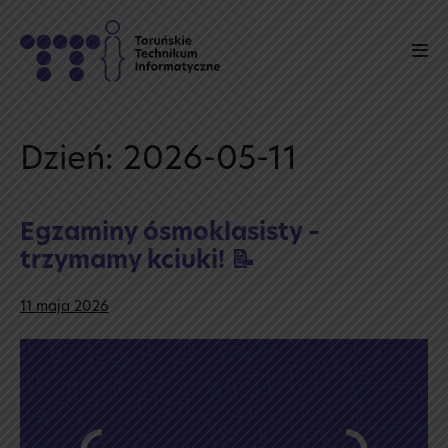
Skip
to
Men
content
Tog
Dzień:
2026-05-11
Egzaminy ósmoklasisty –
trzymamy kciuki! 📝
11 maja 2026
Egzaminy
ósmoklasisty
–
trzymamy