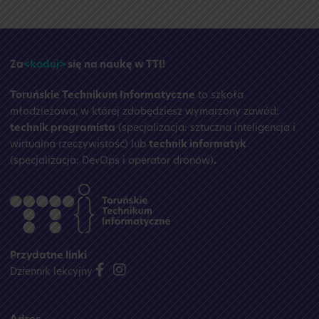
Przerwa
wakacyjna
☀️
Za
<koduj>
się na naukę w TTI!
Toruńskie Technikum Informatyczne
to szkoła
młodzieżowa, w której zdobędziesz wymarzony zawód:
technik programista
(specjalizacja: sztuczna inteligencja i
wirtualna rzeczywistość) lub
technik informatyk
(specjalizacja: DevOps i operator dronów)
.
Przydatne linki
Dziennik lekcyjny