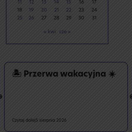
11
12
13
14
15
16
17
18
19
20
21
22
23
24
25
26
27
28
29
30
31
« kwi
cze »
🏝️ Przerwa wakacyjna ☀️
:
Czytaj dalej
5 sierpnia 2026
🏝️