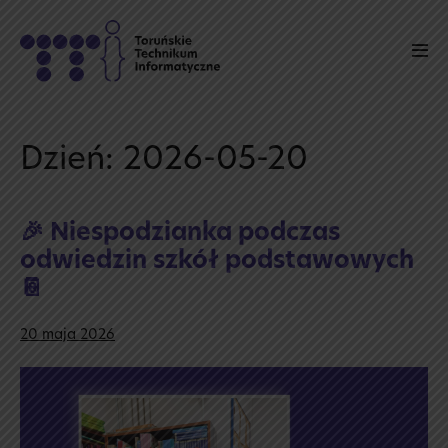
Skip
to
Men
content
Tog
Dzień:
2026-05-20
🎉 Niespodzianka podczas
odwiedzin szkół podstawowych
📔
20 maja 2026
🎉
Niespodzianka
podczas