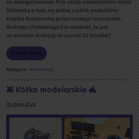
za zaangażowanie. Przy okazji odwiedziliśmy także
bibliotekę a tam, na jednej z półek znaleźliśmy
książkę ilustrowaną przez naszego nauczyciela.
Andrzeja Chaleckiego.Kto wiedział, że jest
on autorem ilustracji do ponad 30 tytułów?
Czytaj dalej
🎉
Niespodzianka
podczas
Kategoria:
Aktualności
odwiedzin
szkół
podstawowych
📔
👾 Kółko modelarskie 🐲
20 maja 2026
👾
Kółko
modelarskie