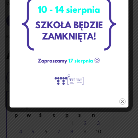
tworząc niezwykłe modele figurek.
Czytaj dalej
👾
Kółko
modelarskie
Kategoria:
Aktualności
🐲
Aktualności
Szukaj
maj 2026
p
w
ś
c
p
s
n
1
2
3
4
5
6
7
8
9
10