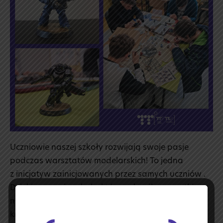
🐲
Uczniowie naszej szkoły rozwijają swoje pasje
podczas warsztatów modelarskich! To jedna
z inicjatyw zainicjowanych przez samych uczniów .
Dzięki wsparciu szkoły, która zakupiła wszystkie
niezbędne materiały , młodzież może rozwijać
kreatywność, cierpliwość i zdolności manualne,