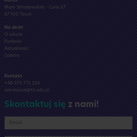
Adres
Marii Skłodowskiej - Curie 67
87-100 Toruń
Na skrót
O szkole
Podanie
Aktualności
Galeria
Kontakt
+48 570 775 206
sekretariat@tti.edu.pl
Skontaktuj się
z nami!