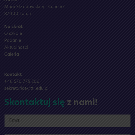
Adres
Marii Skłodowskiej - Curie 67
87-100 Toruń
Na skrót
O szkole
Podanie
Aktualności
Galeria
Kontakt
+48 570 775 206
sekretariat@tti.edu.pl
Skontaktuj się
z nami!