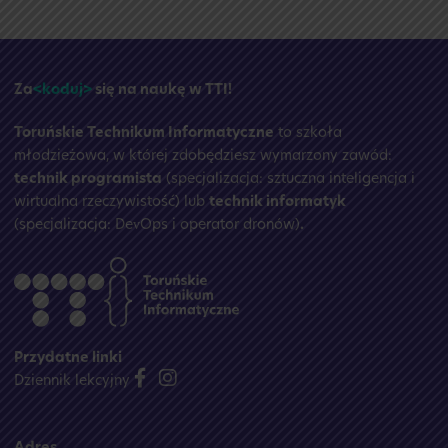
Przerwa
wakacyjna
☀️
Za
<koduj>
się na naukę w TTI!
Toruńskie Technikum Informatyczne
to szkoła
młodzieżowa, w której zdobędziesz wymarzony zawód:
technik programista
(specjalizacja: sztuczna inteligencja i
wirtualna rzeczywistość) lub
technik informatyk
(specjalizacja: DevOps i operator dronów)
.
Przydatne linki
Dziennik lekcyjny