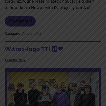
zorganizowane przez naszego nauczyciela chemii –
dr hab. Jacka Nowaczyka Dziękujemy bardzo!
Czytaj dalej
⚗️
Warsztaty
chemiczne
Kategoria:
Aktualności
na UMK
w Toruniu
🧪
Witraż-logo TTI 🪟💜
13 maja 2026
Witraż-
logo
TTI
🪟
💜