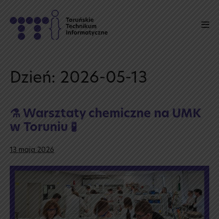
Skip
to
Men
content
Tog
Dzień:
2026-05-13
⚗️ Warsztaty chemiczne na UMK
w Toruniu 🧪
13 maja 2026
⚗️
Warsztaty
chemiczne
na UMK