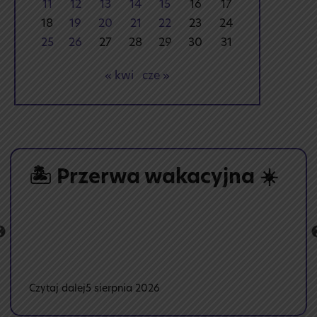
11
12
13
14
15
16
17
18
19
20
21
22
23
24
25
26
27
28
29
30
31
« kwi
cze »
🏝️ Przerwa wakacyjna ☀️
:
Czytaj dalej
5 sierpnia 2026
🏝️