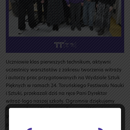
Uczniowie klas pierwszych technikum, aktywni
uczestnicy warsztatów z zakresu tworzenia witraży
i autorzy prac przygotowanych na Wydziale Sztuk
Pięknych w ramach 24. Toruńskiego Festiwalu Nauki
i Sztuki, przekazali dziś na ręce Pani Dyrektor
witraż-logo naszej szkoły. Ogromnie dziękujemy
Pracownikom i Studentom Pracowni Witrażu
Wydziału Sztuk Pięknych UMK za wspaniałą
pamiątkę udziału uczniów TTI w kreatywnych