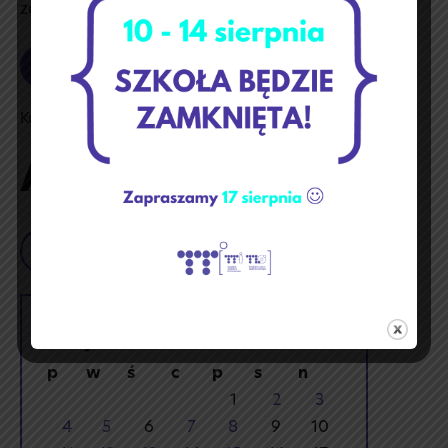
zajęciach. Do zobaczenia za rok!
Czytaj dalej
Witraż-
logo
TTI
Kategoria:
Aktualności
🪟
💜
Aktualności
Szukaj
maj 2026
p
w
ś
c
p
s
n
1
2
3
4
5
6
7
8
9
10