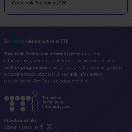
:
Czytaj dalej
5 sierpnia 2026
🏝️
Przerwa
wakacyjna
☀️
Za
<koduj>
się na naukę w TTI!
Toruńskie Technikum Informatyczne
to szkoła
młodzieżowa, w której zdobędziesz wymarzony zawód:
technik programista
(specjalizacja: sztuczna inteligencja i
wirtualna rzeczywistość) lub
technik informatyk
(specjalizacja: DevOps i operator dronów)
.
Przydatne linki
Dziennik lekcyjny