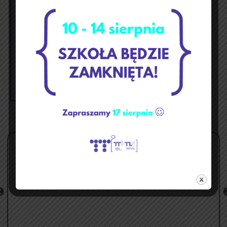
1
2
3
4
5
6
7
8
9
10
11
12
13
14
15
16
17
18
19
20
21
22
23
24
25
26
27
28
29
30
31
« kwi
cze »
🏝️ Przerwa wakacyjna ☀️