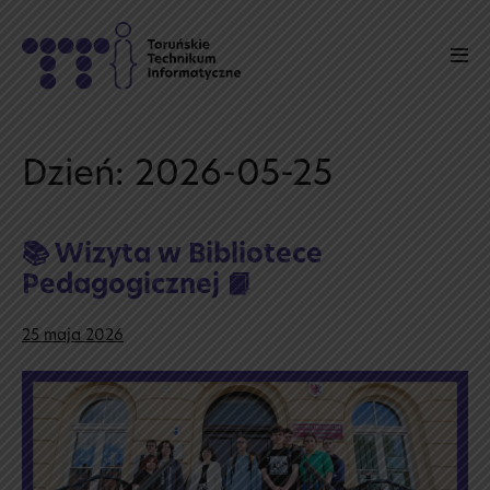
Skip
to
Men
content
Tog
Dzień:
2026-05-25
📚 Wizyta w Bibliotece
Pedagogicznej 📙
25 maja 2026
📚
Wizyta
w Bibliotece
Pedagogicznej