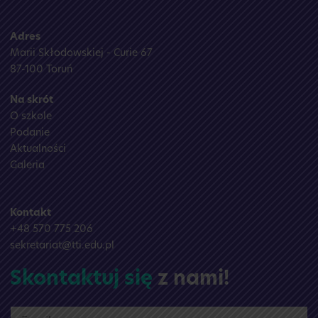
Adres
Marii Skłodowskiej - Curie 67
87-100 Toruń
Na skrót
O szkole
Podanie
Aktualności
Galeria
Kontakt
+48 570 775 206
sekretariat@tti.edu.pl
Skontaktuj się
z nami!