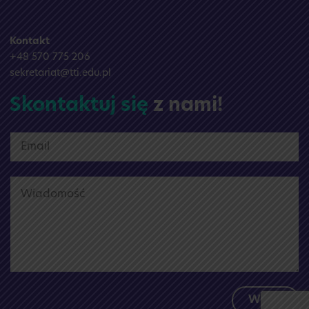
Kontakt
+48 570 775 206
sekretariat@tti.edu.pl
Skontaktuj się
z nami!