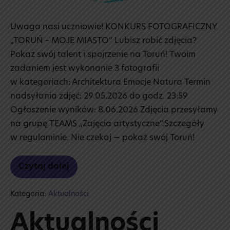
Uwaga nasi uczniowie! KONKURS FOTOGRAFICZNY
„TORUŃ – MOJE MIASTO” Lubisz robić zdjęcia?
Pokaż swój talent i spojrzenie na Toruń! Twoim
zadaniem jest wykonanie 3 fotografii
w kategoriach: Architektura Emocje Natura Termin
nadsyłania zdjęć: 29.05.2026 do godz. 23:59
Ogłoszenie wyników: 8.06.2026 Zdjęcia przesyłamy
na grupę TEAMS „Zajęcia artystyczne”.Szczegóły
w regulaminie. Nie czekaj — pokaż swój Toruń!
Czytaj dalej
📷
Konkurs
fotograficzny
Kategoria:
Aktualności
„Toruń
–
moje miasto”
Aktualności
🏰