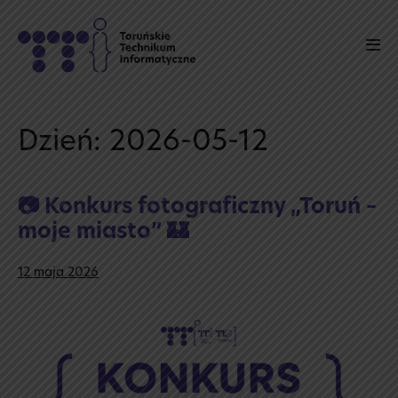
Skip
to
Men
content
Tog
Dzień:
2026-05-12
📷 Konkurs fotograficzny „Toruń –
moje miasto” 🏰
12 maja 2026
📷
Konkurs
fotograficzny
„Toruń