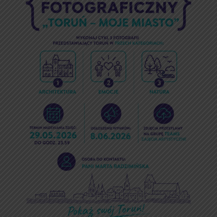
–
moje miasto”
🏰