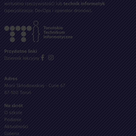
wirtualna rzeczywistość) lub
technik informatyk
(specjalizacja: DevOps i operator dronów)
.
Przydatne linki
Dziennik lekcyjny
Adres
Marii Skłodowskiej - Curie 67
87-100 Toruń
Na skrót
O szkole
Podanie
Aktualności
Galeria