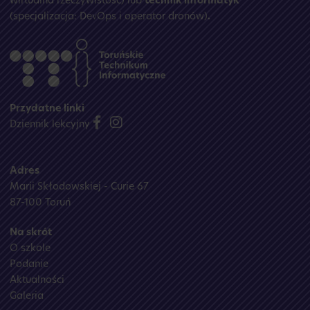
wirtualna rzeczywistość) lub
technik informatyk
(specjalizacja: DevOps i operator dronów)
.
Przydatne linki
Dziennik lekcyjny
Adres
Marii Skłodowskiej - Curie 67
87-100 Toruń
Na skrót
O szkole
Podanie
Aktualności
Galeria