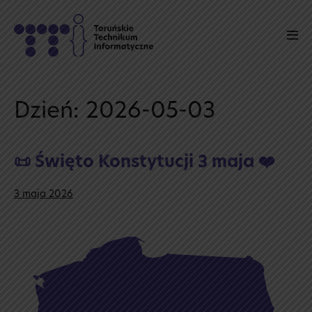
Skip
to
Men
content
Tog
Dzień:
2026-05-03
📜 Święto Konstytucji 3 maja ❤️
3 maja 2026
📜
Święto
Konstytucji
3
maja