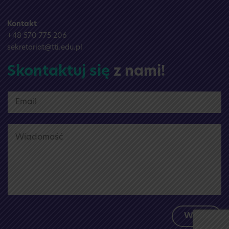
Kontakt
+48 570 775 206
sekretariat@tti.edu.pl
Skontaktuj się
z nami!