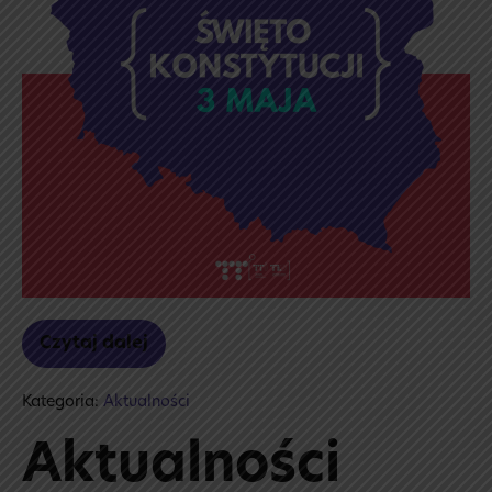
❤️
Czytaj dalej
📜
Święto
Konstytucji
Kategoria:
Aktualności
3
maja
❤️
Aktualności