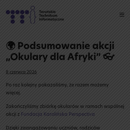
Skip
to
Men
content
Tog
🌍 Podsumowanie akcji
„Okulary dla Afryki” 👓
8 czerwca 2026
Po raz kolejny pokazaliśmy, że razem możemy
więcej.
Zakończyliśmy zbiórkę okularów w ramach wspólnej
akcji z
Fundacja Karolińska Perspectiva
Dzięki zaangażowaniu uczniów, rodziców