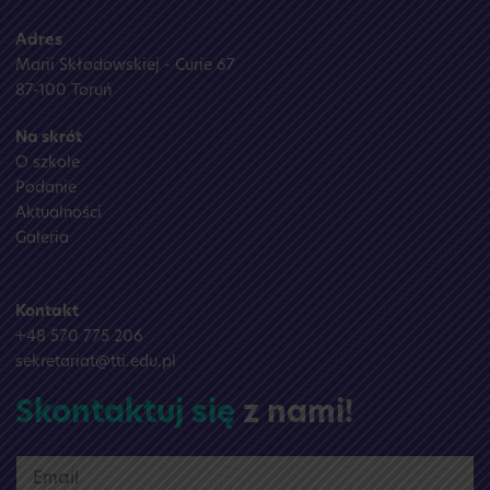
Adres
Marii Skłodowskiej - Curie 67
87-100 Toruń
Na skrót
O szkole
Podanie
Aktualności
Galeria
Kontakt
+48 570 775 206
sekretariat@tti.edu.pl
Skontaktuj się
z nami!