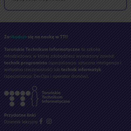
🏝️
Przerwa
wakacyjna
☀️
Za
<koduj>
się na naukę w TTI!
Toruńskie Technikum Informatyczne
to szkoła
młodzieżowa, w której zdobędziesz wymarzony zawód:
technik programista
(specjalizacja: sztuczna inteligencja i
wirtualna rzeczywistość) lub
technik informatyk
(specjalizacja: DevOps i operator dronów)
.
Przydatne linki
Dziennik lekcyjny