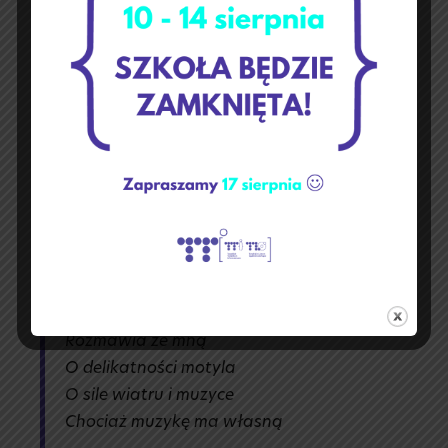
Pani w szkarłatnej pelerynie
Na tronie życia dumnie siedzi
Roztacza wokół podwładnego
Nastrój refleksyjny
Ona jest odpowiedzią
Na wszystkie wątpliwości
Pomaga otworzyć oczy
Zobaczyć niewidzialne
Rozmawia ze mną
O delikatności motyla
O sile wiatru i muzyce
Chociaż muzykę ma własną