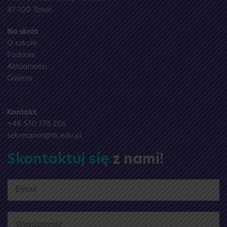
87-100 Toruń
Na skrót
O szkole
Podanie
Aktualności
Galeria
Kontakt
+48 570 775 206
sekretariat@tti.edu.pl
Skontaktuj się
z nami!