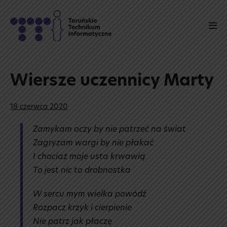
Skip
to
Men
content
Tog
Wiersze uczennicy Marty
18 czerwca 2020
Zamykam oczy by nie patrzeć na świat
Zagryzam wargi by nie płakać
I chociaż moje usta krwawią
To jest nic to drobnostka
W sercu mym wielka powódź
Rozpacz krzyk i cierpienie
Nie patrz jak płaczę