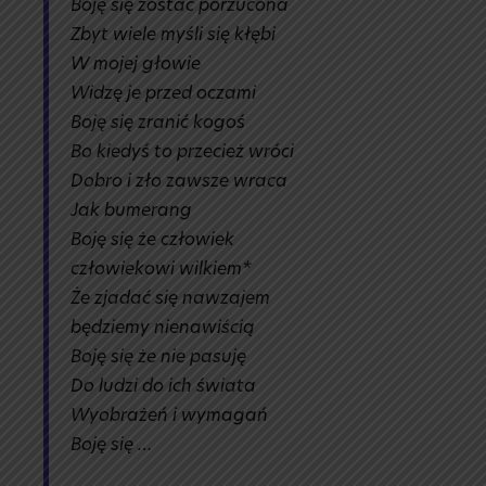
Boję się zostać porzucona
Zbyt wiele myśli się kłębi
W mojej głowie
Widzę je przed oczami
Boję się zranić kogoś
Bo kiedyś to przecież wróci
Dobro i zło zawsze wraca
Jak bumerang
Boję się że człowiek
człowiekowi wilkiem*
Że zjadać się nawzajem
będziemy nienawiścią
Boję się że nie pasuję
Do ludzi do ich świata
Wyobrażeń i wymagań
Boję się …