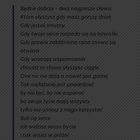
Będzie dobrze – dwa najgorsze słowa
Które słyszysz gdy masz gorszy dzień
Gdy jesteś smutny
Gdy twoje serce rozpada się na kawałki
Gdy prawie zabliźniona rana znowu się
otwiera
Gdy wracają wspomnienia
chociaż te słowa słyszysz ciągle
One nic nie dają a nawet jest gorzej
Tak najłatwiej jest powiedzieć
by nie być, by nie wspierać
bo swoje życie mają wszyscy
tylko nie umiesz z niego korzystać
Boli cię serce
nie widzisz sensu bycia
i tak wisisz w próżni