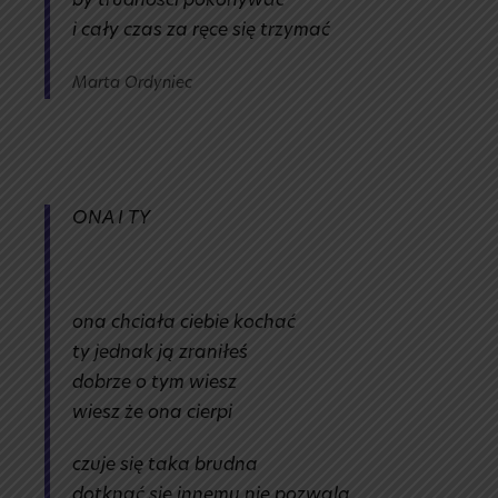
by trudności pokonywać
i cały czas za ręce się trzymać
Marta Ordyniec
ONA I TY
ona chciała ciebie kochać
ty jednak ją zraniłeś
dobrze o tym wiesz
wiesz że ona cierpi
czuje się taka brudna
dotknąć się innemu nie pozwala