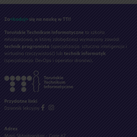
wakacyjna
☀️
Za
<koduj>
się na naukę w TTI!
Toruńskie Technikum Informatyczne
to szkoła
młodzieżowa, w której zdobędziesz wymarzony zawód:
technik programista
(specjalizacja: sztuczna inteligencja i
wirtualna rzeczywistość) lub
technik informatyk
(specjalizacja: DevOps i operator dronów)
.
Przydatne linki
Dziennik lekcyjny
Adres
Marii Skłodowskiej - Curie 67