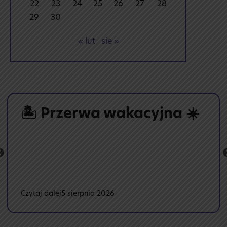
22
23
24
25
26
27
28
29
30
« lut
sie »
🏝️ Przerwa wakacyjna ☀️
:
Czytaj dalej
5 sierpnia 2026
🏝️
Przerwa