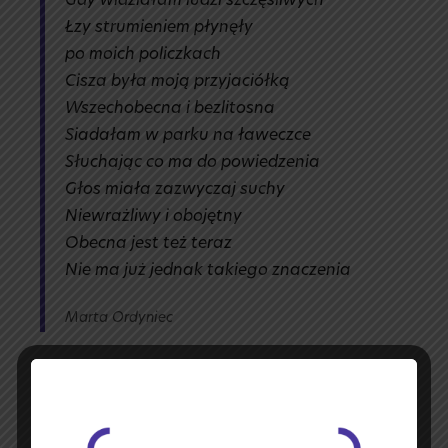
Gdy widziałam ludzi szczęśliwych
Łzy strumieniem płynęły
po moich policzkach
Cisza była moją przyjaciółką
Wszechobecna i bezlitosna
Siadałam w parku na ławeczce
Słuchając co ma do powiedzenia
Głos miała zazwyczaj suchy
Niewrażliwy i obojętny
Obecna jest też teraz
Nie ma już jednak takiego znaczenia
Marta Ordyniec
MUZYKA CISZY