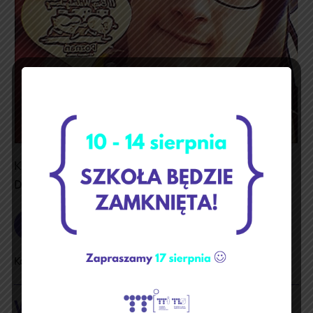
Kacper Szmańda PASJONUJE SIĘ BIEGAMI
DŁUGODYSTANSOWYMI
Czytaj dalej
Pasjonat
biegów
Kacper
Kategoria:
Kącik uczniowski
Wiersze uczennicy Marty