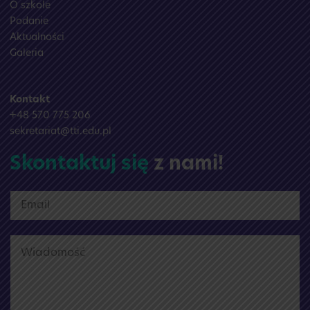
O szkole
Podanie
Aktualności
Galeria
Kontakt
+48 570 775 206
sekretariat@tti.edu.pl
Skontaktuj się
z nami!