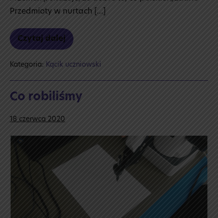
Przedmioty w nurtach […]
Czytaj dalej
Spacer
po galerii
Kategoria:
Kącik uczniowski
Co robiliśmy
18 czerwca 2020
Co robiliśmy