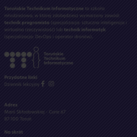
Toruńskie Technikum Informatyczne
to szkoła
młodzieżowa, w której zdobędziesz wymarzony zawód:
technik programista
(specjalizacja: sztuczna inteligencja i
wirtualna rzeczywistość) lub
technik informatyk
(specjalizacja: DevOps i operator dronów)
.
Przydatne linki
Dziennik lekcyjny
Adres
Marii Skłodowskiej - Curie 67
87-100 Toruń
Na skrót