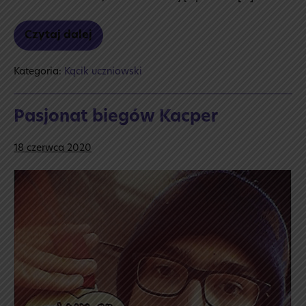
Czytaj dalej
Co robiliśmy
Kategoria:
Kącik uczniowski
Pasjonat biegów Kacper
18 czerwca 2020
Pasjonat
biegów
Kacper