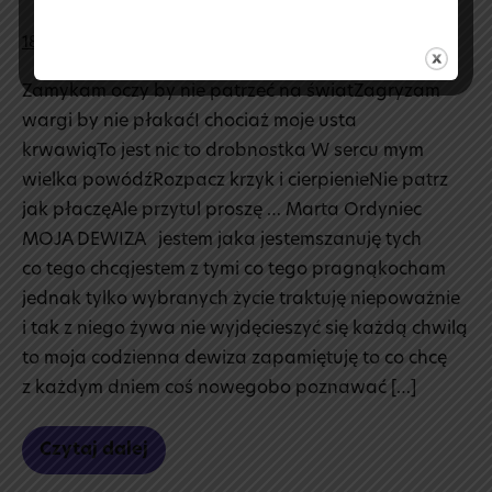
18 czerwca 2020
Zamykam oczy by nie patrzeć na światZagryzam
wargi by nie płakaćI chociaż moje usta
krwawiąTo jest nic to drobnostka W sercu mym
wielka powódźRozpacz krzyk i cierpienieNie patrz
jak płaczęAle przytul proszę … Marta Ordyniec
MOJA DEWIZA jestem jaka jestemszanuję tych
co tego chcąjestem z tymi co tego pragnąkocham
jednak tylko wybranych życie traktuję niepoważnie
i tak z niego żywa nie wyjdęcieszyć się każdą chwilą
to moja codzienna dewiza zapamiętuję to co chcę
z każdym dniem coś nowegobo poznawać […]
Czytaj dalej
Wiersze
uczennicy