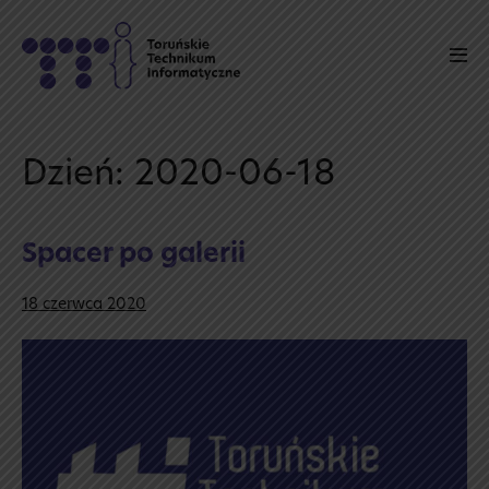
Skip
to
Men
content
Tog
Dzień:
2020-06-18
Spacer po galerii
18 czerwca 2020
Spacer
po galerii