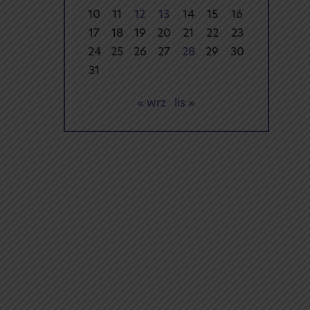
10
11
12
13
14
15
16
17
18
19
20
21
22
23
24
25
26
27
28
29
30
31
« wrz
lis »