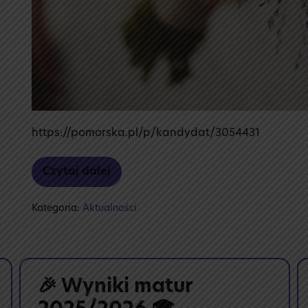
https://pomorska.pl/p/kandydat/3054431
Czytaj dalej
Plebiscyt
na Nauczyciela
Roku
Kategoria:
Aktualności
🎉 Wyniki matur