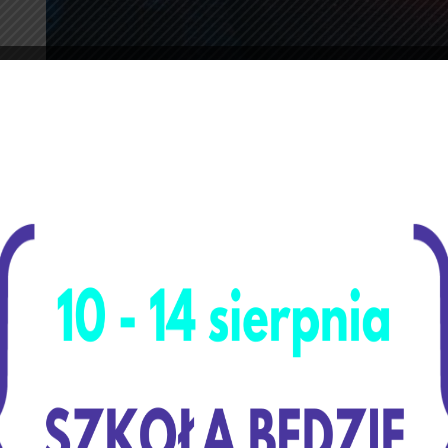
Czytaj dalej
Praca
sekretariatu
Kategoria:
Aktualności
Plebiscyt na Nauczyciela Roku
28 października 2022
Plebiscyt
na Nauczyciela
Roku