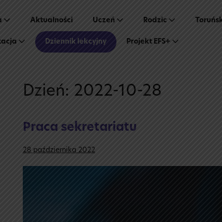
a
Aktualności
Uczeń
Rodzic
Toruńs
tacja
Dziennik lekcyjny
Projekt EFS+
Dzień:
2022-10-28
Praca sekretariatu
28 października 2022
Praca
sekretariatu