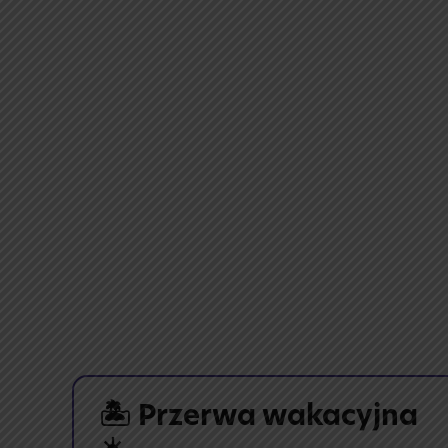
!
🏝️ Przerwa wakacyjna