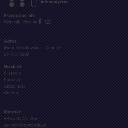
Przydatne linki
Dziennik lekcyjny
Adres
Marii Skłodowskiej - Curie 67
87-100 Toruń
Na skrót
O szkole
Podanie
Aktualności
Galeria
Kontakt
+48 570 775 206
sekretariat@tti.edu.pl