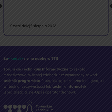
:
Czytaj dalej
5 sierpnia 2026
🏝️
Przerwa
wakacyjna
☀️
Za
<koduj>
się na naukę w TTI!
Toruńskie Technikum Informatyczne
to szkoła
młodzieżowa, w której zdobędziesz wymarzony zawód:
technik programista
(specjalizacja: sztuczna inteligencja i
wirtualna rzeczywistość) lub
technik informatyk
(specjalizacja: DevOps i operator dronów)
.