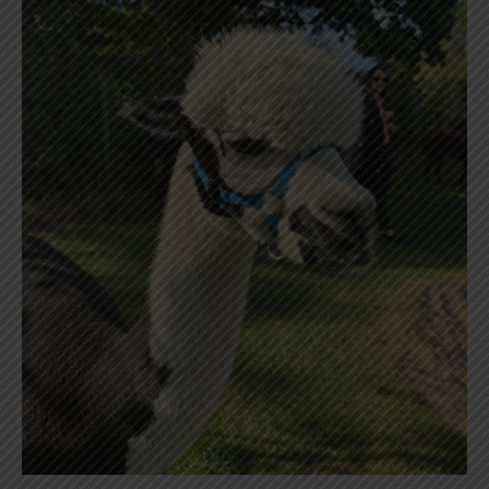
1
i 2
Liceum
😊
🦙