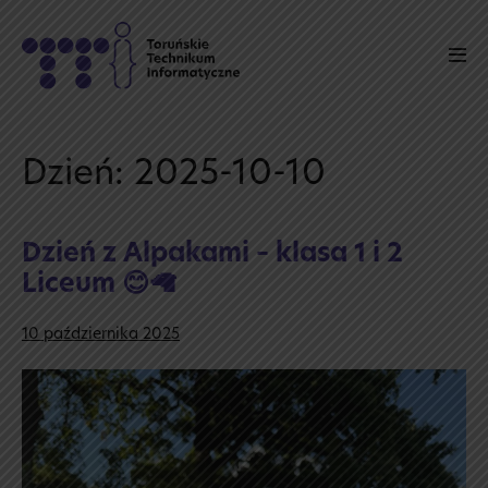
Skip
to
Men
content
Tog
Dzień:
2025-10-10
Dzień z Alpakami – klasa 1 i 2
Liceum 😊🦙
10 października 2025
Dzień
z Alpakami
–
klasa