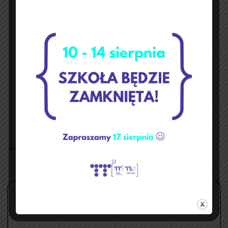
październik 2025
p
w
ś
c
p
s
n
1
2
3
4
5
6
7
8
9
10
11
12
13
14
15
16
17
18
19
20
21
22
23
24
25
26
27
28
29
30
31
« wrz
lis »
🏝️ Przerwa wakacyjna ☀️