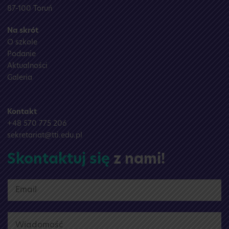
87-100 Toruń
Na skrót
O szkole
Podanie
Aktualności
Galeria
Kontakt
+48 570 775 206
sekretariat@tti.edu.pl
Skontaktuj się
z nami!