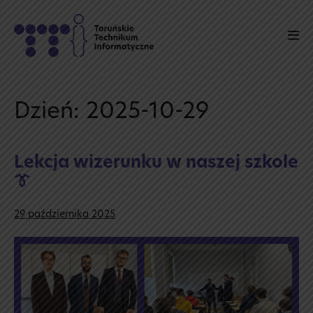
Skip
to
Men
content
Tog
Dzień:
2025-10-29
Lekcja wizerunku w naszej szkole
👔
29 października 2025
Lekcja
wizerunku
w naszej
szkole