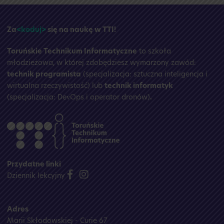
☀️
Za
<koduj>
się na naukę w TTI!
Toruńskie Technikum Informatyczne
to szkoła
młodzieżowa, w której zdobędziesz wymarzony zawód:
technik programista
(specjalizacja: sztuczna inteligencja i
wirtualna rzeczywistość) lub
technik informatyk
(specjalizacja: DevOps i operator dronów)
.
Przydatne linki
Dziennik lekcyjny
Adres
Marii Skłodowskiej - Curie 67