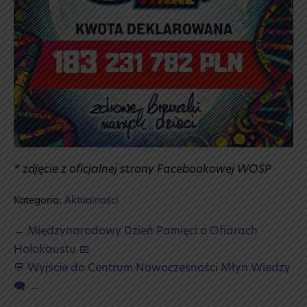
* zdjęcie z oficjalnej strony Facebookowej WOŚP
Kategoria:
Aktualności
Post
← Międzynarodowy Dzień Pamięci o Ofiarach
Navigation
Holokaustu 📅
💬 Wyjście do Centrum Nowoczesności Młyn Wiedzy
🗨️ →