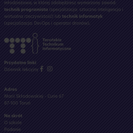
młodzieżowa, w której zdobędziesz wymarzony zawód:
technik programista
(specjalizacja: sztuczna inteligencja i
wirtualna rzeczywistość) lub
technik informatyk
(specjalizacja: DevOps i operator dronów)
.
Przydatne linki
Dziennik lekcyjny
Adres
Marii Skłodowskiej - Curie 67
87-100 Toruń
Na skrót
O szkole
Podanie