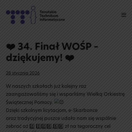
Skip
to
Men
content
Tog
❤️ 34. Finał WOŚP –
dziękujemy! ❤️
28 stycznia 2026
W naszych szkołach już kolejny raz
zaangażowaliśmy się i wsparliśmy Wielką Orkiestrę
Świątecznej Pomocy.
Dzięki szkolnym licytacjom, e-Skarbonce
oraz tradycyjnej puszce udało nam się wspólnie
zebrać aż 2️⃣ 2️⃣2️⃣0️⃣,5️⃣8️⃣ zł na tegoroczny cel