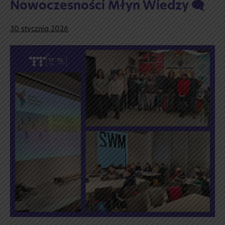
Nowoczesności Młyn Wiedzy 🗨️
30 stycznia 2026
💬
Wyjście
do Centrum
Nowoczesności
Młyn
Wiedzy
🗨️