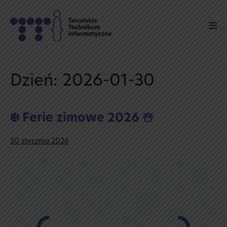
Skip
to
Men
content
Tog
Dzień:
2026-01-30
❄️ Ferie zimowe 2026 ☃️
30 stycznia 2026
❄️
Ferie
zimowe
2026
☃️