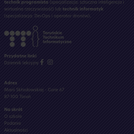
technik programista
(specjalizacja: sztuczna inteligencja i
wirtualna rzeczywistość) lub
technik informatyk
(specjalizacja: DevOps i operator dronów)
.
Przydatne linki
Dziennik lekcyjny
Adres
Marii Skłodowskiej - Curie 67
87-100 Toruń
Na skrót
O szkole
Podanie
Aktualności