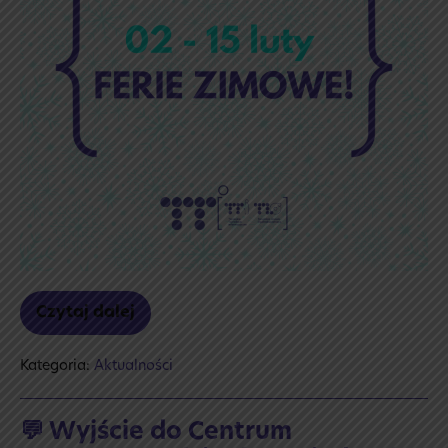
Czytaj dalej
❄️
Ferie
zimowe
Kategoria:
Aktualności
2026
☃️
💬 Wyjście do Centrum