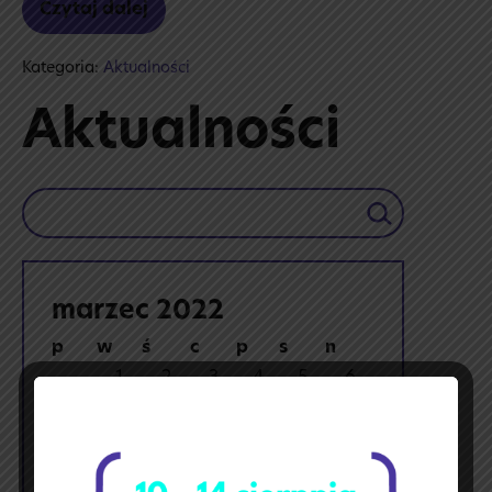
Czytaj dalej
Dzień
Kobiet
w TTI
Kategoria:
Aktualności
Aktualności
Szukaj
marzec 2022
p
w
ś
c
p
s
n
1
2
3
4
5
6
7
8
9
10
11
12
13
14
15
16
17
18
19
20
21
22
23
24
25
26
27