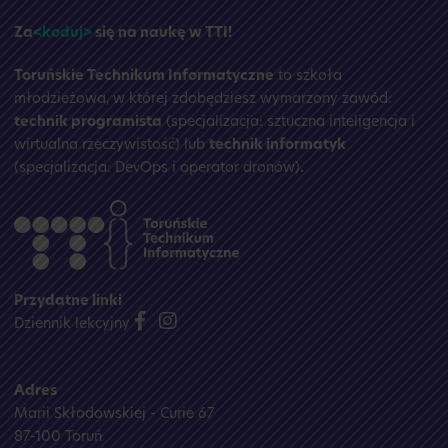
Za
<koduj>
się na naukę w TTI!
Toruńskie Technikum Informatyczne
to szkoła
młodzieżowa, w której zdobędziesz wymarzony zawód:
technik programista
(specjalizacja: sztuczna inteligencja i
wirtualna rzeczywistość) lub
technik informatyk
(specjalizacja: DevOps i operator dronów)
.
Przydatne linki
Dziennik lekcyjny
Adres
Marii Skłodowskiej - Curie 67
87-100 Toruń