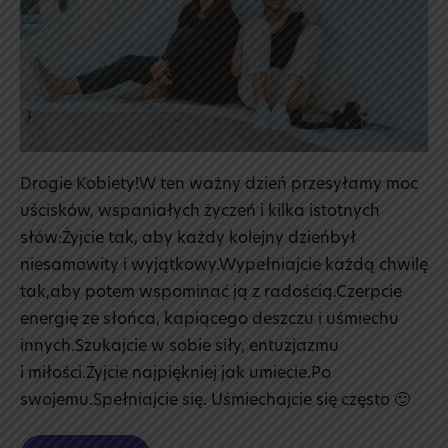
Drogie Kobiety!W ten ważny dzień przesyłamy moc
uścisków, wspaniałych życzeń i kilka istotnych
słów:Żyjcie tak, aby każdy kolejny dzieńbył
niesamowity i wyjątkowy.Wypełniajcie każdą chwilę
tak,aby potem wspominać ją z radością.Czerpcie
energię ze słońca, kapiącego deszczu i uśmiechu
innych.Szukajcie w sobie siły, entuzjazmu
i miłości.Żyjcie najpiękniej jak umiecie.Po
swojemu.Spełniajcie się. Uśmiechajcie się często 🙂