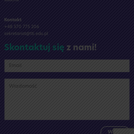
Galeria
Kontakt
+48 570 775 206
sekretariat@tti.edu.pl
Skontaktuj się
z nami!