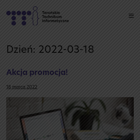
Skip
to
Men
content
Tog
Dzień:
2022-03-18
Akcja promocja!
18 marca 2022
Akcja
promocja!