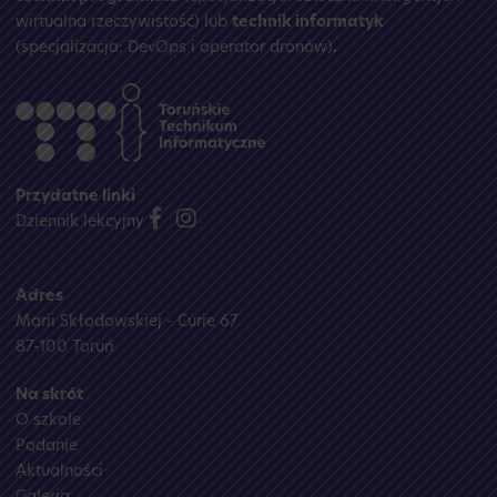
wirtualna rzeczywistość) lub
technik informatyk
(specjalizacja: DevOps i operator dronów)
.
Przydatne linki
Dziennik lekcyjny
Adres
Marii Skłodowskiej - Curie 67
87-100 Toruń
Na skrót
O szkole
Podanie
Aktualności