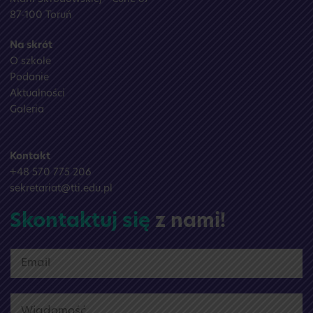
87-100 Toruń
Na skrót
O szkole
Podanie
Aktualności
Galeria
Kontakt
+48 570 775 206
sekretariat@tti.edu.pl
Skontaktuj się
z nami!