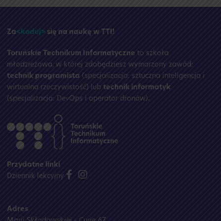
wakacyjna
☀️
Za
<koduj>
się na naukę w TTI!
Toruńskie Technikum Informatyczne
to szkoła
młodzieżowa, w której zdobędziesz wymarzony zawód:
technik programista
(specjalizacja: sztuczna inteligencja i
wirtualna rzeczywistość) lub
technik informatyk
(specjalizacja: DevOps i operator dronów)
.
Przydatne linki
Dziennik lekcyjny
Adres
Marii Skłodowskiej - Curie 67