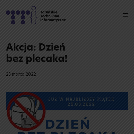
Skip
to
Men
content
Tog
Akcja: Dzień
bez plecaka!
23 marca 2022