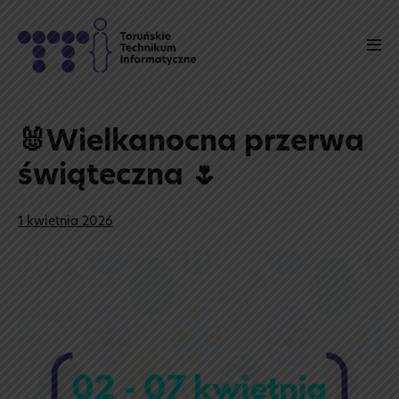
Skip
to
Men
content
Tog
🐰Wielkanocna przerwa
świąteczna 🌷
1 kwietnia 2026