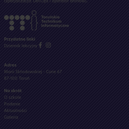
(specjalizacja: DevOps i operator dronów)
.
Przydatne linki
Dziennik lekcyjny
Adres
Marii Skłodowskiej - Curie 67
87-100 Toruń
Na skrót
O szkole
Podanie
Aktualności
Galeria