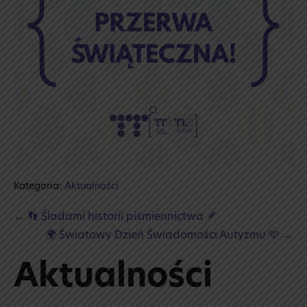
Kategoria:
Aktualności
Post
← 👣 Śladami historii piśmiennictwa 🪶
Navigation
🌍 Światowy Dzień Świadomości Autyzmu 🩵 →
Aktualności