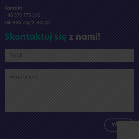
Kontakt
+48 570 775 206
sekretariat@tti.edu.pl
Skontaktuj się
z nami!