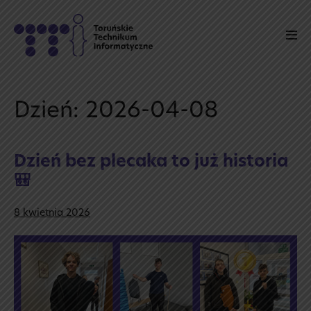
Skip
to
Men
content
Tog
Dzień:
2026-04-08
Dzień bez plecaka to już historia
🎒
8 kwietnia 2026
Dzień
bez plecaka
to już
historia