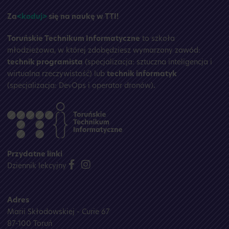
Za
<koduj>
się na naukę w TTI!
Toruńskie Technikum Informatyczne
to szkoła
młodzieżowa, w której zdobędziesz wymarzony zawód:
technik programista
(specjalizacja: sztuczna inteligencja i
wirtualna rzeczywistość) lub
technik informatyk
(specjalizacja: DevOps i operator dronów)
.
Przydatne linki
Dziennik lekcyjny
Adres
Marii Skłodowskiej - Curie 67
87-100 Toruń