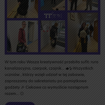
🎒
W tym roku Wasza kreatywność przebiła sufit: rura
kanalizacyjna, czerpak, czajnik… 🫖🪿Wszystkich
uczniów , którzy wzięli udział w tej zabawie,
zapraszamy do sekretariatu po pamiątkowe
gadżety 🎉 Ciekawe co wymyślicie następnym
razem… 🙂