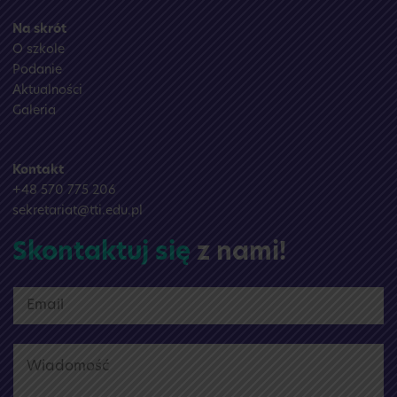
Na skrót
O szkole
Podanie
Aktualności
Galeria
Kontakt
+48 570 775 206
sekretariat@tti.edu.pl
Skontaktuj się
z nami!