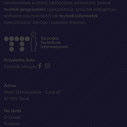
młodzieżowa, w której zdobędziesz wymarzony zawód:
technik programista
(specjalizacja: sztuczna inteligencja i
wirtualna rzeczywistość) lub
technik informatyk
(specjalizacja: DevOps i operator dronów)
.
Przydatne linki
Dziennik lekcyjny
Adres
Marii Skłodowskiej - Curie 67
87-100 Toruń
Na skrót
O szkole
Podanie