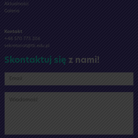
Aktualności
Galeria
Kontakt
+48 570 775 206
sekretariat@tti.edu.pl
Skontaktuj się
z nami!