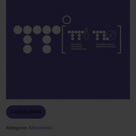
/
Toruńskie
Liceum
Ogólnokształcące
Czytaj dalej
Toruńskie
Technikum
Informatyczne
Kategoria:
Aktualności
/
Toruńskie