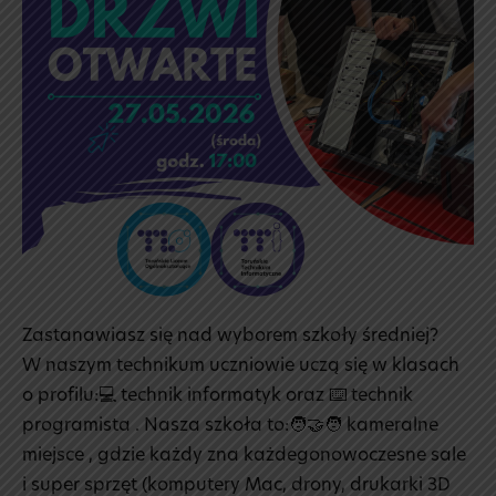
maj!
☀️
Zastanawiasz się nad wyborem szkoły średniej?
W naszym technikum uczniowie uczą się w klasach
o profilu:💻 technik informatyk oraz ⌨️ technik
programista . Nasza szkoła to:🧑‍🤝‍🧑 kameralne
miejsce , gdzie każdy zna każdego‍nowoczesne sale
i super sprzęt (komputery Mac, drony, drukarki 3D