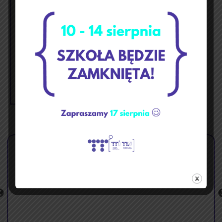
1
2
3
4
5
6
7
8
9
10
11
12
13
14
15
16
17
18
19
20
21
22
23
24
25
26
27
28
29
30
« mar
maj »
🏝️ Przerwa wakacyjna ☀️