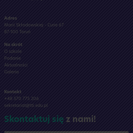
Adres
Marii Skłodowskiej - Curie 67
87-100 Toruń
Na skrót
O szkole
Podanie
Aktualności
Galeria
Kontakt
+48 570 775 206
sekretariat@tti.edu.pl
Skontaktuj się
z nami!