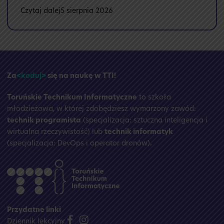
:
Czytaj dalej
5 sierpnia 2026
🏝️
Przerwa
wakacyjna
☀️
Za
<koduj>
się na naukę w TTI!
Toruńskie Technikum Informatyczne
to szkoła
młodzieżowa, w której zdobędziesz wymarzony zawód:
technik programista
(specjalizacja: sztuczna inteligencja i
wirtualna rzeczywistość) lub
technik informatyk
(specjalizacja: DevOps i operator dronów)
.
Przydatne linki
Dziennik lekcyjny