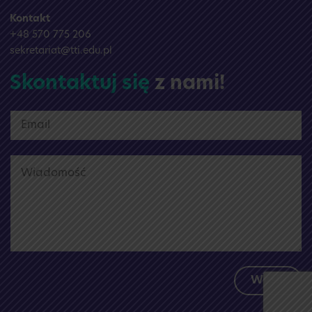
Kontakt
+48 570 775 206
sekretariat@tti.edu.pl
Skontaktuj się
z nami!