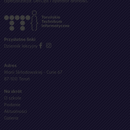
(specjalizacja: DevOps i operator dronów)
.
Przydatne linki
Dziennik lekcyjny
Adres
Marii Skłodowskiej - Curie 67
87-100 Toruń
Na skrót
O szkole
Podanie
Aktualności
Galeria