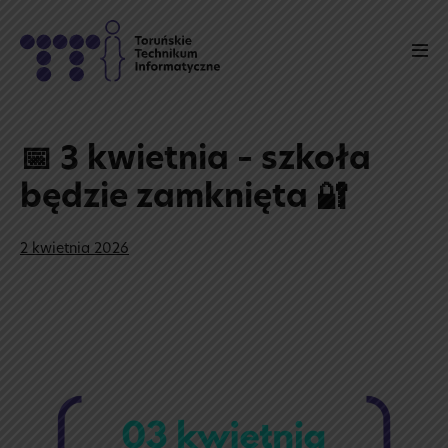
Skip
to
Men
content
Tog
📅 3 kwietnia – szkoła
będzie zamknięta 🔐
2 kwietnia 2026