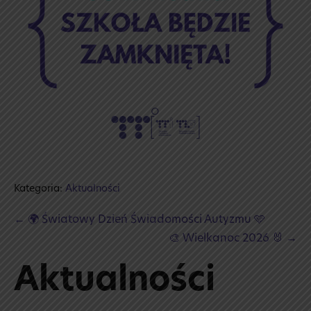
Kategoria:
Aktualności
Post
← 🌍 Światowy Dzień Świadomości Autyzmu 🩵
Navigation
🎨 Wielkanoc 2026 🐰 →
Aktualności