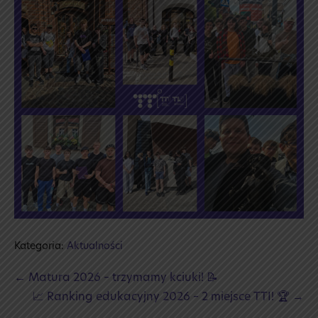
Kategoria:
Aktualności
Post
← Matura 2026 – trzymamy kciuki! 📝
Navigation
📈 Ranking edukacyjny 2026 – 2 miejsce TTI! 🏆 →