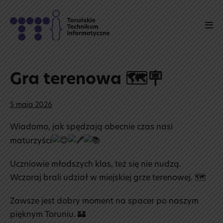
Skip
to
Men
content
Tog
Gra terenowa 🗺️🪧
5 maja 2026
Wiadomo, jak spędzają obecnie czas nasi
maturzyści
Uczniowie młodszych klas, też się nie nudzą.
Wczoraj brali udział w miejskiej grze terenowej. 🗺️
Zawsze jest dobry moment na spacer po naszym
pięknym Toruniu. 🏰