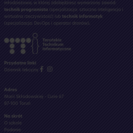
młodzieżowa, w której zdobędziesz wymarzony zawód:
technik programista
(specjalizacja: sztuczna inteligencja i
wirtualna rzeczywistość) lub
technik informatyk
(specjalizacja: DevOps i operator dronów)
.
Przydatne linki
Dziennik lekcyjny
Adres
Marii Skłodowskiej - Curie 67
87-100 Toruń
Na skrót
O szkole
Podanie