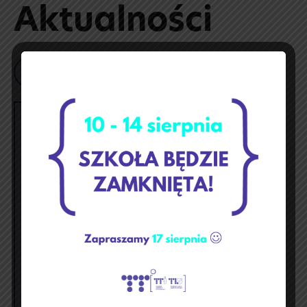
Aktualności
Szukaj
maj 2026
p
w
ś
c
p
s
n
1
2
3
4
5
6
7
8
9
10
11
12
13
14
15
16
17
18
19
20
21
22
23
24
25
26
27
28
29
30
31
« kwi
cze »