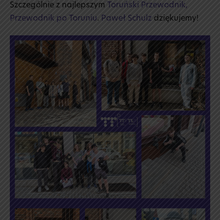
Szczególnie z najlepszym
Toruński Przewodnik,
Przewodnik po Toruniu
.
Paweł Schulz
dziękujemy!