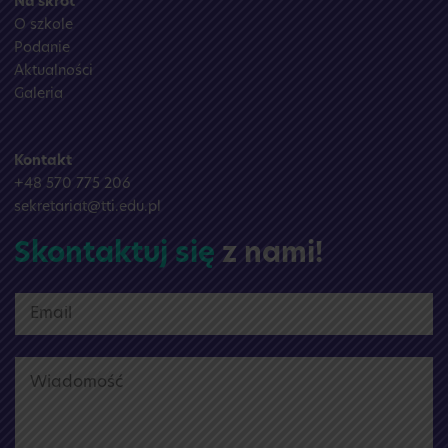
Na skrót
O szkole
Podanie
Aktualności
Galeria
Kontakt
+48 570 775 206
sekretariat@tti.edu.pl
Skontaktuj się
z nami!