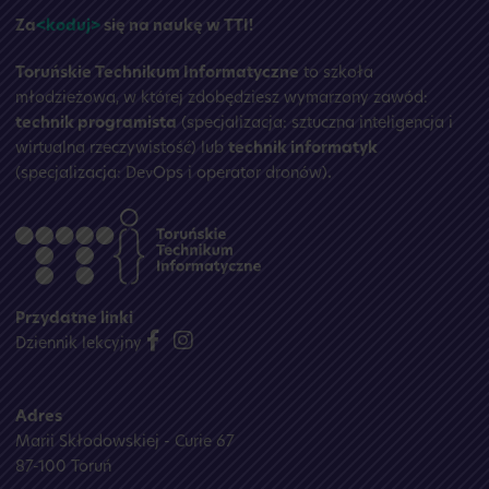
Za
<koduj>
się na naukę w TTI!
Toruńskie Technikum Informatyczne
to szkoła
młodzieżowa, w której zdobędziesz wymarzony zawód:
technik programista
(specjalizacja: sztuczna inteligencja i
wirtualna rzeczywistość) lub
technik informatyk
(specjalizacja: DevOps i operator dronów)
.
Przydatne linki
Dziennik lekcyjny
Adres
Marii Skłodowskiej - Curie 67
87-100 Toruń