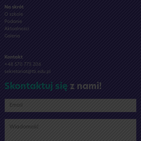
Na skrót
O szkole
Podanie
Aktualności
Galeria
Kontakt
+48 570 775 206
sekretariat@tti.edu.pl
Skontaktuj się
z nami!