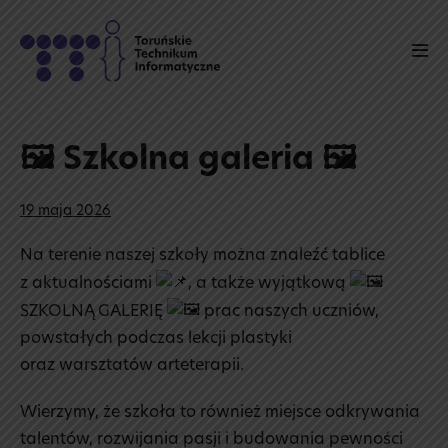
Skip
to
Men
content
Tog
🖼️ Szkolna galeria 🖼️
19 maja 2026
Na terenie naszej szkoły można znaleźć tablice
z aktualnościami
, a także wyjątkową
SZKOLNĄ GALERIĘ
prac naszych uczniów,
powstałych podczas lekcji plastyki
oraz warsztatów arteterapii.
Wierzymy, że szkoła to również miejsce odkrywania
talentów, rozwijania pasji i budowania pewności